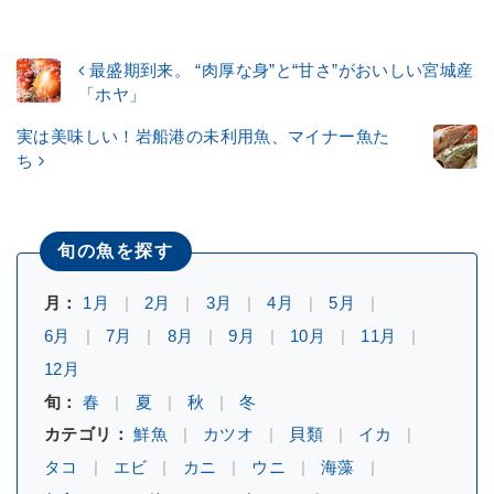
最盛期到来。 “肉厚な身”と“甘さ”がおいしい宮城産
「ホヤ」
実は美味しい！岩船港の未利用魚、マイナー魚た
ち
旬の魚を探す
月：
1月
2月
3月
4月
5月
6月
7月
8月
9月
10月
11月
12月
旬：
春
夏
秋
冬
カテゴリ：
鮮魚
カツオ
貝類
イカ
タコ
エビ
カニ
ウニ
海藻