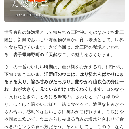
世界有数の好漁場として知られる三陸沖。そのなかでも北三
陸は、新鮮でおいしい海産物が豊かに育つ場所として、世界
へ食を広げています。さて今回は、北三陸の秘境といわれ
る、
岩手県洋野町の「天然ウニ」
の魅力をさぐります。
ウニの一番おいしい時期は、産卵期をむかえる7月下旬〜8月
下旬でまさにいま。
洋野町のウニは、はり切れんばかりにま
るまる太り、旨み甘みがたっぷり。艶やかな山吹色の身は一
粒一粒が大きく、見ているだけでわくわくします。
口のなか
に入れたときの、とろける瞬間の舌ざわりと上品な磯の香
り。ほくほく温かいご飯と一緒に食べると、濃厚な甘みがか
らみ合い、感動的なおいしさに笑みがこぼれます。ご飯はや
や固めに炊いて、ウニからしみ出る旨みの塩水と合わせて食
べるのもツウの食べ方だそう。それにしても、このウニなん