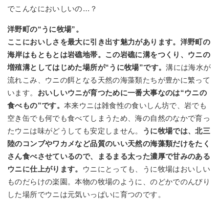
でこんなにおいしいの…？
洋野町の“うに牧場”。
ここにおいしさを最大に引き出す魅力があります。洋野町の
海岸はもともとは岩礁地帯。この岩礁に溝をつくり、ウニの
増殖溝としてはじめた場所が“うに牧場”です。
溝には海水が
流れこみ、ウニの餌となる天然の海藻類たちが豊かに繁って
います。
おいしいウニが育つために一番大事なのは“ウニの
食べもの”です。
本来ウニは雑食性の食いしん坊で、岩でも
空き缶でも何でも食べてしまうため、海の自然のなかで育っ
たウニは味がどうしても安定しません。
うに牧場では、北三
陸のコンブやワカメなど品質のいい天然の海藻類だけをたく
さん食べさせているので、まるまる太った濃厚で甘みのある
ウニに仕上がります。
ウニにとっても、うに牧場はおいしい
ものだらけの楽園。本物の牧場のように、のどかでのんびり
した場所でウニは元気いっぱいに育つのです。