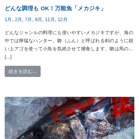
どんな調理も OK！万能魚「メカジキ」
1月
,
2月
,
7月
,
8月
,
11月
,
12月
どんなジャンルの料理にも使いやすいメカジキですが、海の
中では獰猛なハンター。吻（ふん）と呼ばれる剣のように鋭
い上アゴを使って小魚を気絶させて捕食します。吻は馬の...
[...]
from どんな調理も OK！万能魚「メカジキ」
続きを読む...