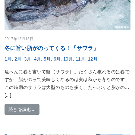
2017年12月13日
冬に旨い脂がのってくる！「サワラ」
1月
,
2月
,
3月
,
4月
,
5月
,
6月
,
10月
,
11月
,
12月
魚へんに春と書いて鰆（サワラ）。たくさん獲れるのは春で
すが、脂がのって美味しくなるのは実は秋から冬なのです。
この時期のサワラは大型のものも多く、たっぷりと脂がの...
[...]
from 冬に旨い脂がのってくる！「サワラ」
続きを読む...