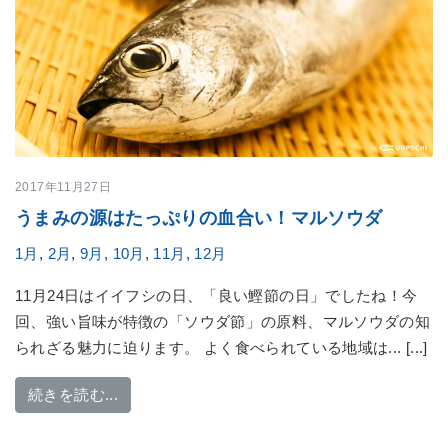
2017年11月27日
うまみの源はたっぷりの血合い！マルソウダ
1月
,
2月
,
9月
,
10月
,
11月
,
12月
11月24日はイイフシの日、「良い鰹節の日」でしたね！今
回、強い旨味が特徴の「ソウダ節」の原料、マルソウダの知
られざる魅力に迫ります。 よく食べられている地域は... [...]
from うまみの源はたっぷりの血合い！マルソウ
続きを読む...