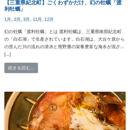
【三重県紀北町】ごくわずかだけ、幻の牡蠣「渡
利牡蠣」
1月
,
2月
,
3月
,
11月
,
12月
幻の牡蠣「渡利牡蠣」とは 渡利牡蠣は、三重県南部紀北町
の「白石湖」で生産されています。白石湖は、大台ケ原から
の澄んだ川の流れの清水と熊野灘の栄養豊富な海水が混ざ...
[...]
from 【三重県紀北町】ごくわずかだけ、幻の
続きを読む...