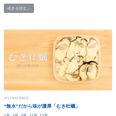
from インパクト抜群の魚介！ジャンボホタテ
続きを読む...
2017年02月06日
“無水”だから味が濃厚「むき牡蠣」
1月
,
2月
,
3月
,
11月
,
12月