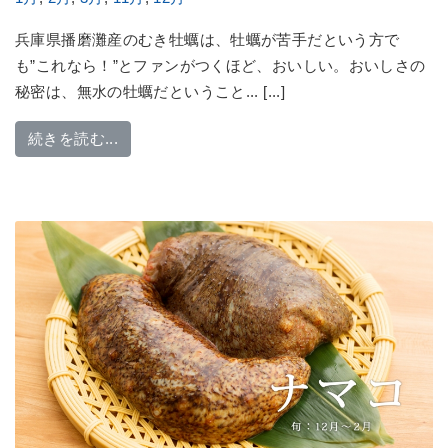
兵庫県播磨灘産のむき牡蠣は、牡蠣が苦手だという方で
も”これなら！”とファンがつくほど、おいしい。おいしさの
秘密は、無水の牡蠣だということ... [...]
from “無水”だから味が濃厚「むき牡蠣」
続きを読む...