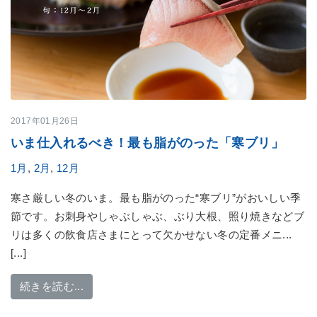
2017年01月26日
いま仕入れるべき！最も脂がのった「寒ブリ」
1月
,
2月
,
12月
寒さ厳しい冬のいま。最も脂がのった“寒ブリ”がおいしい季
節です。お刺身やしゃぶしゃぶ、ぶり大根、照り焼きなどブ
リは多くの飲食店さまにとって欠かせない冬の定番メニ...
[...]
from いま仕入れるべき！最も脂がのった「寒
続きを読む...