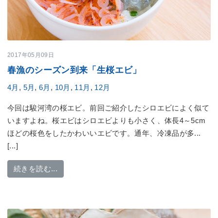
2017年05月09日
春漁のシーズン到来「生桜エビ」
4月
,
5月
,
6月
,
10月
,
11月
,
12月
今回は駿河湾の桜エビ。前回ご紹介したシロエビによく似て
いますよね。桜エビはシロエビよりも小さく、体長4～5cm
ほどの桜色をしたかわいいエビです。通年、冷凍品が多...
[...]
from 春漁のシーズン到来「生桜エビ」
続きを読む...