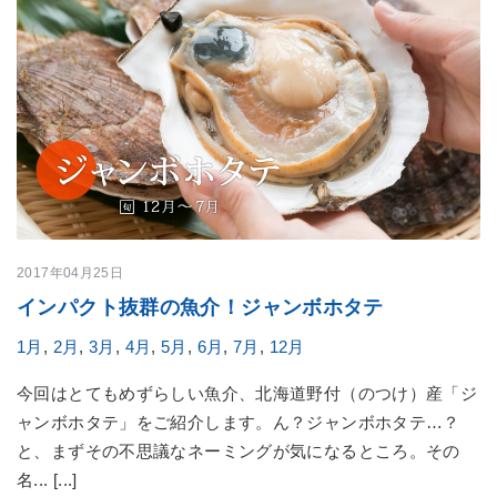
2017年04月25日
インパクト抜群の魚介！ジャンボホタテ
1月
,
2月
,
3月
,
4月
,
5月
,
6月
,
7月
,
12月
今回はとてもめずらしい魚介、北海道野付（のつけ）産「ジ
ャンボホタテ」をご紹介します。ん？ジャンボホタテ…？
と、まずその不思議なネーミングが気になるところ。その
名... [...]