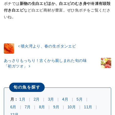
ポチでは
新物の生白エビほか、白エビのむき身や冷凍有頭殻
付き白エビ
など白エビ商材が豊富。ぜひ魚ポチをご覧くださ
いね。
噴火湾より、春の生ボタンエビ
あっさりもっちり！古くから親しまれた旬の味
「初ガツオ」
旬の魚を探す
月：
1月
2月
3月
4月
5月
6月
7月
8月
9月
10月
11月
12月