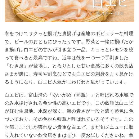
衣をつけてサクっと揚げた唐揚げは産地のポピュラーな料理
で、ビールのおともにぴったりです。野菜と一緒に揚げたか
き揚げは白エビの甘みが引き立つ一品。キュっとレモンを絞
って食べると最高ですね。近年は殻を一つ一つ手剥きした
「むき身」が登場し、とろりとした甘い食感に多くの飲食店
さまが虜に。寿司や割烹などでも白エビの刺身をよく見かけ
るようになり、白エビ人気がじわじわと広がっています。
白エビは、富山湾の「あいがめ（藍瓶）」と呼ばれる水域で
のみ水揚げされる希少性の高いエビです。この藍瓶は白エビ
が好む生息地。水深が深く、海の青さが一段と濃く藍色に色
づいており、その色から藍瓶と呼ばれているそうです。この
季節ここでしか獲れない貴重な白エビ、まだ旬メニューに取
り入れていない飲食店さまはぜひ一度お試しくださいね。魚