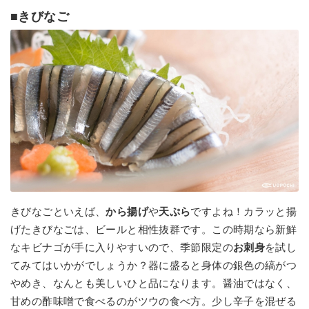
■きびなご
きびなごといえば、
から揚げ
や
天ぷら
ですよね！カラッと揚
げたきびなごは、ビールと相性抜群です。この時期なら新鮮
なキビナゴが手に入りやすいので、季節限定の
お刺身
を試し
てみてはいかがでしょうか？器に盛ると身体の銀色の縞がつ
やめき、なんとも美しいひと品になります。醤油ではなく、
甘めの酢味噌で食べるのがツウの食べ方。少し辛子を混ぜる