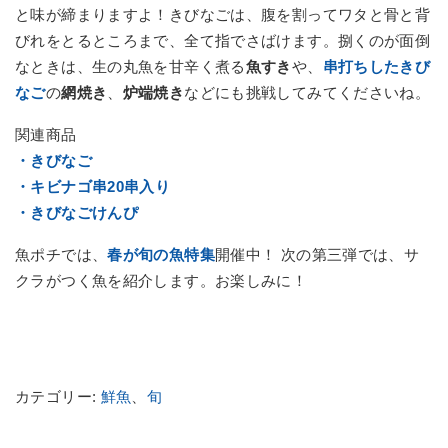
と味が締まりますよ！きびなごは、腹を割ってワタと骨と背
びれをとるところまで、全て指でさばけます。捌くのが面倒
なときは、生の丸魚を甘辛く煮る
魚すき
や、
串打ちしたきび
なご
の
網焼き
、
炉端焼き
などにも挑戦してみてくださいね。
関連商品
・きびなご
・キビナゴ串20串入り
・きびなごけんぴ
魚ポチでは、
春が旬の魚特集
開催中！ 次の第三弾では、サ
クラがつく魚を紹介します。お楽しみに！
カテゴリー:
鮮魚
、
旬