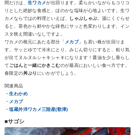
間だけは、
生ワカメ
が出回ります。柔らかいながらもコリコ
リとした絶妙な食感と、ほのかな塩味が心地よいです。生ワ
カメならではの料理といえば、
しゃぶしゃぶ
。湯にくぐらせ
ると、茶色から鮮やかな緑色にサッと色変わりします。イン
スタ映え間違いなしですよ。
ワカメの根元にあたる部分「
メカブ
」も若い株が出回りま
す。サッとゆでて冷水にとり、みじん切りにすると、粘り気
が出てヌルヌルシャキシャキになります！醤油を少し垂らし
て
ごはんと一緒にかきこむ
のが最高においしい食べ方です。
春限定の
丼ぶり
にいかがでしょう。
関連商品
・生わかめ
・メカブ
・塩蔵外洋ワカメ三陸産(歌津)
■サゴシ