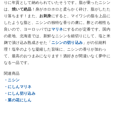
りに年貢として納められていたそうです。脂が乗ったニシン
は、
焼いて絶品
！身がホロホロと柔らかく砕け、脂がしたた
り落ちます！また、
お刺身
にすると、マイワシの脂を上品に
したような脂と、ニシンの独特な香りの虜に。酢との相性も
良いので、ヨーロッパでは
マリネ
にするのが定番です。国内
の産地、北海道では、新鮮なニシンを細切りにして、塩と米
麹で漬け込み熟成させた「
ニシンの切り込み
」がの伝統料
理！塩辛のような凝縮した旨味に、ニシンの香りが加わっ
て、最高のおつまみになります！酒好きが間違いなく夢中に
なる一品です。
関連商品
・ニシン
・にしんマリネ
・にしん切り込み
・菜の花にしん